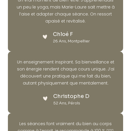
être et d’équilibre.
Un vrai moment de bien-être. J’appréhendais
un peu le yoga, mais Marie-Laure sait mettre à
l’aise et adapter chaque séance. On ressort
EN SAVOIR PLUS
apaisé et revitalisé.
Chloé F
26 Ans, Montpellier
Un enseignement inspirant. Sa bienveillance et
son énergie rendent chaque cours unique. J’ai
découvert une pratique qui me fait du bien,
autant physiquement que mentalement.
Christophe D
52 Ans, Pérols
Les séances font vraiment du bien au corps
comme à l’esprit, je recommande à 100 % 🧘‍♀️✨