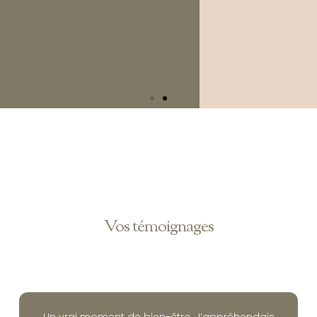
Vos témoignages
LIFEFORCE
L’énergie vitale qui anime le
corps et l’esprit, source de bien-