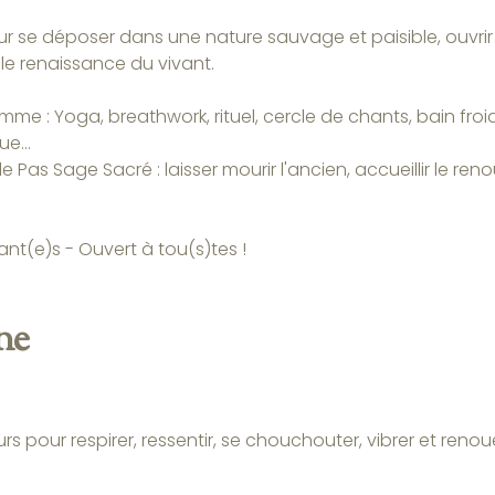
ur se déposer dans une nature sauvage et paisible, ouvrir le 
le renaissance du vivant.
me : Yoga, breathwork, rituel, cercle de chants, bain fro
e...
e Pas Sage Sacré : laisser mourir l'ancien, accueillir le reno
pant(e)s - Ouvert à tou(s)tes !
ne
s pour respirer, ressentir, se chouchouter, vibrer et renou