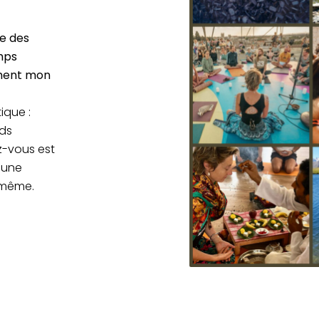
e des
mps
ement mon
ique :
nds
z-vous est
e une
-même.