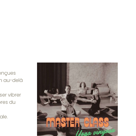
conçues
en au-delà
ser vibrer
bres du
ale.